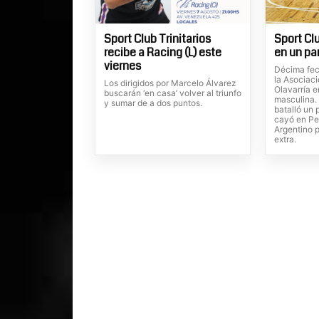
Sport Club Trinitarios
Sport Clu
recibe a Racing (L) este
en un pa
viernes
Décima fec
la Asociac
Los dirigidos por Marcelo Álvarez
Olavarría e
buscarán ‘en casa’ volver al triunfo
masculina. 
y sumar de a dos puntos.
batalló un 
cayó en Pe
Argentino p
extra.