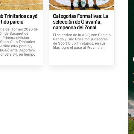
b Trinitarios cayó
Categorías Formativas: La
rtido parejo
selección de Olavarría,
campeona del Zonal
ha del Torneo 2026 de
ión de Básquet de
El selectivo de la ABO, con Benicio
n Primera división
Pando y Siro Cossimo, jugadores
Sport Club Trinitarios
de Sport Club Trinitarios, en sus
partido muy parejo y
filas logró el pase al Provincial.
huajó ante Deportivo
or 68 a 64, en tiempo