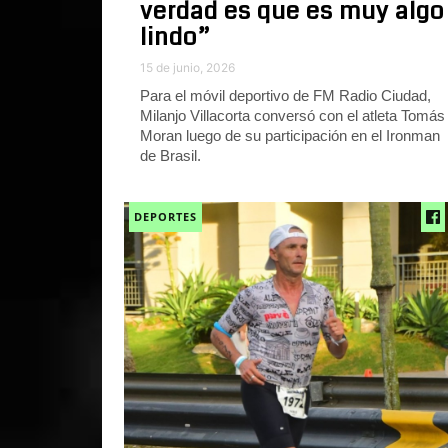
verdad es que es muy algo
lindo”
15 de junio, 2026
Para el móvil deportivo de FM Radio Ciudad,
Milanjo Villacorta conversó con el atleta Tomás
Moran luego de su participación en el Ironman
de Brasil.
DEPORTES