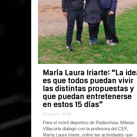
María Laura Iriarte: “La ide
es que todos puedan vivir
las distintas propuestas y
que puedan entretenerse
en estos 15 días”
22 de julio, 2026
Para el móvil deportivo de Radioshow, Milanjo
Villacorta dialogó con la profesora del CEF,
María Laura Iriarte, sobre las actividades que