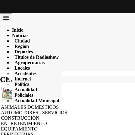
Inicio
Noticias
Programación
Ciudad
Radio en Vivo
Región
Clasificados
Deportes
Archivo
Títulos de Radioshow
Contacto
Agropecuarias
Entrevistas
Locales
Accidentes
CLASIFICADOS
Internet
Politica
Actualidad
Policiales
Actualidad Municipal
ANIMALES DOMESTICOS
AUTOMOTORES - SERVICIOS
CONSTRUCCION
ENTRETENIMIENTO
EQUIPAMIENTO
FERRETERIAS