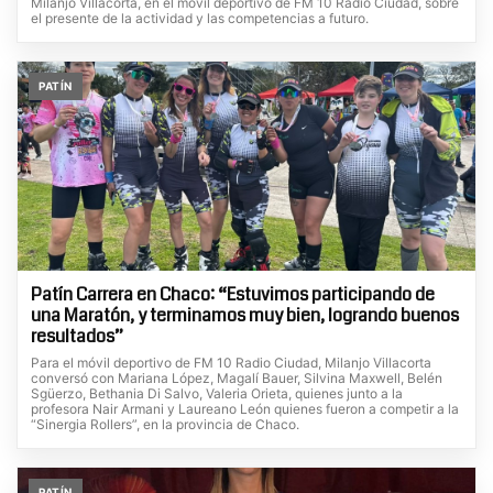
Milanjo Villacorta, en el móvil deportivo de FM 10 Radio Ciudad, sobre
el presente de la actividad y las competencias a futuro.
PATÍN
Patín Carrera en Chaco: “Estuvimos participando de
una Maratón, y terminamos muy bien, logrando buenos
resultados”
Para el móvil deportivo de FM 10 Radio Ciudad, Milanjo Villacorta
conversó con Mariana López, Magalí Bauer, Silvina Maxwell, Belén
Sgüerzo, Bethania Di Salvo, Valeria Orieta, quienes junto a la
profesora Nair Armani y Laureano León quienes fueron a competir a la
“Sinergia Rollers”, en la provincia de Chaco.
PATÍN