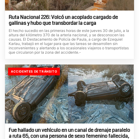
Ruta Nacional 226: Volcó un acoplado cargado de
gallinas y hubo que transbordar la carga
El hecho sucedio en las primeras horas de este jueves 30 de julio, a la
altura del kilómetro 370 de la arteria nacional, y se desconocen las
causas. El Destacamento de Policía de Paula, a cargo de Ezequiel
Karlau, trabajó en el lugar para que las tareas se desarrollen sin
inconvenientes y alertando a los ocasionales viajeros o transportistas
que circularon por la zona del accidente.-
ACCIDENTES DE TRÁNSITO
Fue hallado un vehículo en un canal de drenaje paralelo
a ruta 65, con una persona de sexo femenino fallecida,