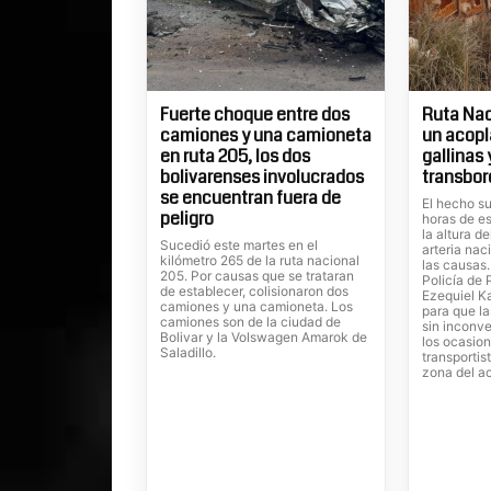
Fuerte choque entre dos
Ruta Nac
camiones y una camioneta
un acopl
en ruta 205, los dos
gallinas
bolivarenses involucrados
transbor
se encuentran fuera de
El hecho su
peligro
horas de es
la altura d
Sucedió este martes en el
arteria nac
kilómetro 265 de la ruta nacional
las causas
205. Por causas que se trataran
Policía de 
de establecer, colisionaron dos
Ezequiel Ka
camiones y una camioneta. Los
para que la
camiones son de la ciudad de
sin inconve
Bolivar y la Volswagen Amarok de
los ocasion
Saladillo.
transportis
zona del a