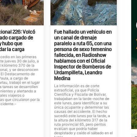
ional 226: Volcó
Fue hallado un vehículo en
ado cargado de
un canal de drenaje
 y hubo que
paralelo a ruta 65, con una
dar la carga
persona de sexo femenino
fallecida, en Radioshow
cedio en las primeras
hablamos con el Oficial
te jueves 30 de julio, a
el kilómetro 370 de la
Inspector de Bomberos de
ional, y se desconocen
Urdampilleta, Leandro
. El Destacamento de
Medina
Paula, a cargo de
rlau, trabajó en el lugar
La información es de corte
s tareas se desarrollen
extraoficial, ya que Policía
nientes y alertando a
Científica y Fiscalía de Bolívar,
ales viajeros o
trabajaban en la tarde-noche de
tas que circularon por la
este lunes, para identificar a su
ccidente.-
única ocupante y determinar las
causas del accidente. El hecho
sucedió este lunes por la tarde, a
la altura del kilómetro 317 de la
ruta provincial 65, pero peritos
evalúan que podría haber
despistado y caído el sábado en el