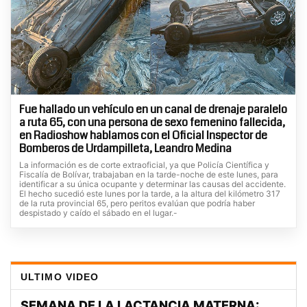
Fue hallado un vehículo en un canal de drenaje paralelo
a ruta 65, con una persona de sexo femenino fallecida,
en Radioshow hablamos con el Oficial Inspector de
Bomberos de Urdampilleta, Leandro Medina
La información es de corte extraoficial, ya que Policía Científica y
Fiscalía de Bolívar, trabajaban en la tarde-noche de este lunes, para
identificar a su única ocupante y determinar las causas del accidente.
El hecho sucedió este lunes por la tarde, a la altura del kilómetro 317
de la ruta provincial 65, pero peritos evalúan que podría haber
despistado y caído el sábado en el lugar.-
ULTIMO VIDEO