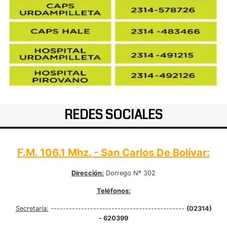
REDES SOCIALES
F.M. 106.1 Mhz. - San Carlos De Bolívar:
Dirección:
Dorrego Nº 302
Teléfonos:
Secretaría:
--------------------------------------------
(02314)
- 620399