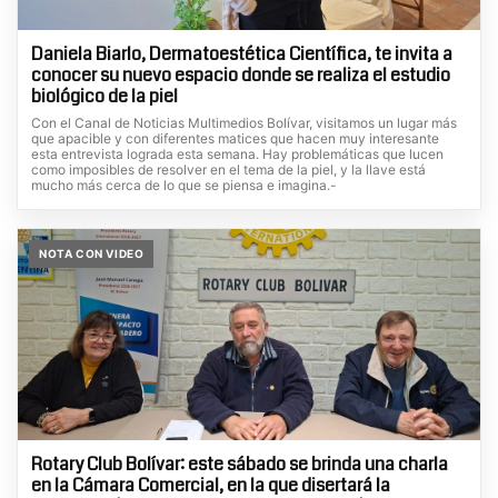
Daniela Biarlo, Dermatoestética Científica, te invita a
conocer su nuevo espacio donde se realiza el estudio
biológico de la piel
Con el Canal de Noticias Multimedios Bolívar, visitamos un lugar más
que apacible y con diferentes matices que hacen muy interesante
esta entrevista lograda esta semana. Hay problemáticas que lucen
como imposibles de resolver en el tema de la piel, y la llave está
mucho más cerca de lo que se piensa e imagina.-
NOTA CON VIDEO
Rotary Club Bolívar: este sábado se brinda una charla
en la Cámara Comercial, en la que disertará la