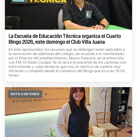
La Escuela de Educación Técnica organiza el Cuarto
Bingo 2026, este domingo el Club Villa Juana
En este oportunidad, los recursos que se obtengan serán aplicados a
la renovación de aberturas del colegio, de acuerdo a lo manifestado
por el Director del establecimiento, Mauro Palacios, en la entrevista
con FM 10 Radio Ciudad. Ya se lanzó la preventa de los cartones con
éxito rotundo y cabe destacar que hay un servicio de cantina muy
eficiente y completo desde el comienzo del Bingo que es a las 16.00
horas.-
NOTA CON VIDEO