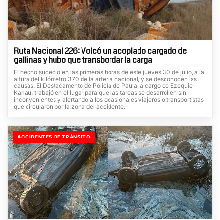
Ruta Nacional 226: Volcó un acoplado cargado de
gallinas y hubo que transbordar la carga
El hecho sucedio en las primeras horas de este jueves 30 de julio, a la
altura del kilómetro 370 de la arteria nacional, y se desconocen las
causas. El Destacamento de Policía de Paula, a cargo de Ezequiel
Karlau, trabajó en el lugar para que las tareas se desarrollen sin
inconvenientes y alertando a los ocasionales viajeros o transportistas
que circularon por la zona del accidente.-
ACCIDENTES DE TRÁNSITO