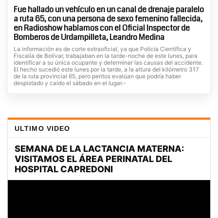
Fue hallado un vehículo en un canal de drenaje paralelo
a ruta 65, con una persona de sexo femenino fallecida,
en Radioshow hablamos con el Oficial Inspector de
Bomberos de Urdampilleta, Leandro Medina
La información es de corte extraoficial, ya que Policía Científica y
Fiscalía de Bolívar, trabajaban en la tarde-noche de este lunes, para
identificar a su única ocupante y determinar las causas del accidente.
El hecho sucedió este lunes por la tarde, a la altura del kilómetro 317
de la ruta provincial 65, pero peritos evalúan que podría haber
despistado y caído el sábado en el lugar.-
ULTIMO VIDEO