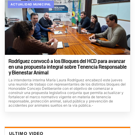
ACTUALIDAD MUNICIPAL
Rodríguez convocó a los Bloques del HCD para avanzar
en una propuesta integral sobre Tenencia Responsable
y Bienestar Animal
La intendenta interina María Laura Rodríguez encabezó este jueves
una reunión de trabajo con representantes de los distintos bloques del
Honorable Concejo Deliberante con el objetivo de comenzar a
construir una propuesta legislativa conjunta que permita actualizar y
fortalecer el marco normativo vigente en materia de tenencia
responsable, protección animal, salud pública y prevención de
accidentes por animales sueltos en la vía pública.-
ULTIMO VIDEO