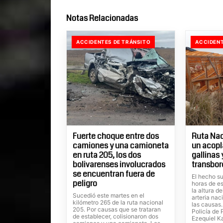
Notas Relacionadas
ACCIDENTES DE TRÁNSITO
ACCIDENT
Fuerte choque entre dos
Ruta Nac
camiones y una camioneta
un acopl
en ruta 205, los dos
gallinas
bolivarenses involucrados
transbor
se encuentran fuera de
El hecho su
peligro
horas de es
la altura d
Sucedió este martes en el
arteria nac
kilómetro 265 de la ruta nacional
las causas
205. Por causas que se trataran
Policía de 
de establecer, colisionaron dos
Ezequiel Ka