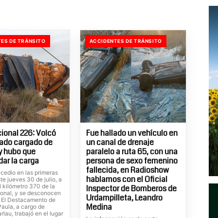
ES DE TRÁNSITO
ACCIDENTES DE TRÁNSITO
ional 226: Volcó
Fue hallado un vehículo en
ado cargado de
un canal de drenaje
 y hubo que
paralelo a ruta 65, con una
dar la carga
persona de sexo femenino
fallecida, en Radioshow
cedio en las primeras
hablamos con el Oficial
te jueves 30 de julio, a
el kilómetro 370 de la
Inspector de Bomberos de
ional, y se desconocen
Urdampilleta, Leandro
. El Destacamento de
Medina
Paula, a cargo de
rlau, trabajó en el lugar