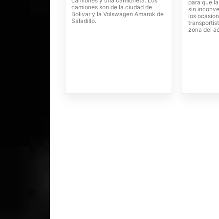
camiones y una camioneta. Los
para que la
camiones son de la ciudad de
sin inconve
Bolivar y la Volswagen Amarok de
los ocasion
Saladillo.
transportis
zona del a