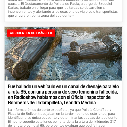
causas. El Destacamento de Policía de Paula, a cargo de Ezequiel
Karlau, trabajó en el lugar para que las tareas se desarrollen sin
inconvenientes y alertando a los ocasionales viajeros o transportistas
que circularon por la zona del accidente.-
ACCIDENTES DE TRÁNSITO
Fue hallado un vehículo en un canal de drenaje paralelo
a ruta 65, con una persona de sexo femenino fallecida,
en Radioshow hablamos con el Oficial Inspector de
Bomberos de Urdampilleta, Leandro Medina
La información es de corte extraoficial, ya que Policía Científica y
Fiscalía de Bolívar, trabajaban en la tarde-noche de este lunes, para
identificar a su única ocupante y determinar las causas del accidente.
El hecho sucedió este lunes por la tarde, a la altura del kilómetro 317
de la ruta provincial 65, pero peritos evalúan que podría haber