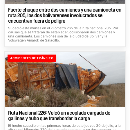
Fuerte choque entre dos camiones y una camioneta en
ruta 205, los dos bolivarenses involucrados se
encuentran fuera de peligro
Sucedió este martes en el kilómetro 265 de la ruta nacional 205. Por
causas que se trataran de establecer, colisionaron dos camiones y
una camioneta. Los camiones son de la ciudad de Bolivar y la
Volswagen Amarok de Saladillo.
ACCIDENTES DE TRÁNSITO
Ruta Nacional 226: Volcó un acoplado cargado de
gallinas y hubo que transbordar la carga
El hecho sucedio en las primeras horas de este jueves 30 de julio, a la
altura del kilómetro 370 de la arteria nacional, y se desconocen las