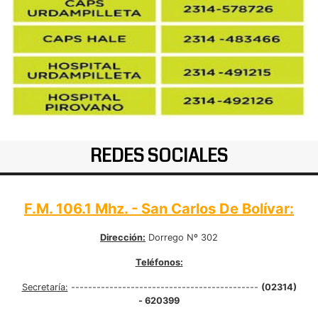
REDES SOCIALES
F.M. 106.1 Mhz. - San Carlos De Bolívar:
Dirección:
Dorrego Nº 302
Teléfonos:
Secretaría:
--------------------------------------------
(02314)
- 620399