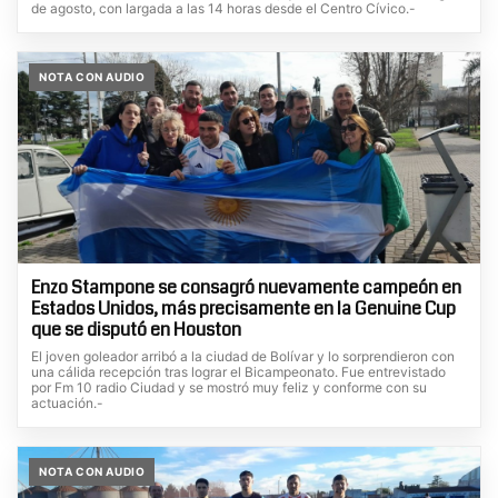
de agosto, con largada a las 14 horas desde el Centro Cívico.-
NOTA CON AUDIO
Enzo Stampone se consagró nuevamente campeón en
Estados Unidos, más precisamente en la Genuine Cup
que se disputó en Houston
El joven goleador arribó a la ciudad de Bolívar y lo sorprendieron con
una cálida recepción tras lograr el Bicampeonato. Fue entrevistado
por Fm 10 radio Ciudad y se mostró muy feliz y conforme con su
actuación.-
NOTA CON AUDIO