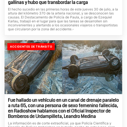
gallinas y hubo que transbordar la carga
El hecho sucedio en las primeras horas de este jueves 30 de julio, a la
altura del kilómetro 370 de la arteria nacional, y se desconocen las
causas. El Destacamento de Policía de Paula, a cargo de Ezequiel
Karlau, trabajó en el lugar para que las tareas se desarrollen sin
inconvenientes y alertando a los ocasionales viajeros o transportistas
que circularon por la zona del accidente.-
ACCIDENTES DE TRÁNSITO
Fue hallado un vehículo en un canal de drenaje paralelo
a ruta 65, con una persona de sexo femenino fallecida,
en Radioshow hablamos con el Oficial Inspector de
Bomberos de Urdampilleta, Leandro Medina
La información es de corte extraoficial, ya que Policía Científica y