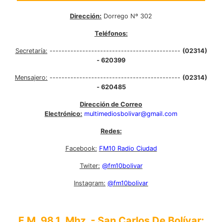
Dirección:
Dorrego Nº 302
Teléfonos:
Secretaría:
--------------------------------------------
(02314)
- 620399
Mensajero:
--------------------------------------------
(02314)
- 620485
Dirección de Correo
Electrónico:
multimediosbolivar@gmail.com
Redes:
Facebook:
FM10 Radio Ciudad
Twiter:
@fm10bolivar
Instagram:
@fm10bolivar
F.M. 98.1 Mhz. - San Carlos De Bolívar: