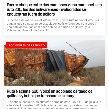
Fuerte choque entre dos camiones y una camioneta en
ruta 205, los dos bolivarenses involucrados se
encuentran fuera de peligro
Sucedió este martes en el kilómetro 265 de la ruta nacional 205. Por
causas que se trataran de establecer, colisionaron dos camiones y
una camioneta. Los camiones son de la ciudad de Bolivar y la
Volswagen Amarok de Saladillo.
ACCIDENTES DE TRÁNSITO
Ruta Nacional 226: Volcó un acoplado cargado de
gallinas y hubo que transbordar la carga
El hecho sucedio en las primeras horas de este jueves 30 de julio, a la
altura del kilómetro 370 de la arteria nacional, y se desconocen las
causas. El Destacamento de Policía de Paula, a cargo de Ezequiel