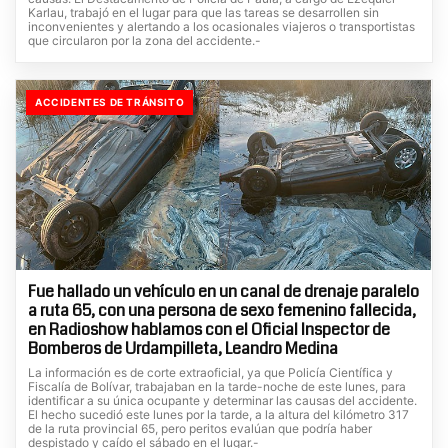
Karlau, trabajó en el lugar para que las tareas se desarrollen sin
inconvenientes y alertando a los ocasionales viajeros o transportistas
que circularon por la zona del accidente.-
ACCIDENTES DE TRÁNSITO
Fue hallado un vehículo en un canal de drenaje paralelo
a ruta 65, con una persona de sexo femenino fallecida,
en Radioshow hablamos con el Oficial Inspector de
Bomberos de Urdampilleta, Leandro Medina
La información es de corte extraoficial, ya que Policía Científica y
Fiscalía de Bolívar, trabajaban en la tarde-noche de este lunes, para
identificar a su única ocupante y determinar las causas del accidente.
El hecho sucedió este lunes por la tarde, a la altura del kilómetro 317
de la ruta provincial 65, pero peritos evalúan que podría haber
despistado y caído el sábado en el lugar.-