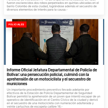
fueron esclarecidos dos robos perpetrados en quintas ubicadas en el
barrio Colombo de esta ciudad, lográndose además el secuestro de
diversos elementos de interés para la causa.-
POLICIALES
Informe Oficial Jefatura Departamental de Policía de
Bolívar: una persecución policial, culminó con la
aprehensión de un motociclista y el secuestro de
municiones
Un importante procedimiento preventivo llevado adelante por
efectivos de la Estación de Policía Departamental de Seguridad
Bolívar permitió la aprehensión de un joven que intentó escapar de un
operativo de identificación en el Centro Cívico de la ciudad y derivó
en el secuestro de una motocicleta con numeración adulterada y
veinte cartuchos de escopeta calibre 16.-