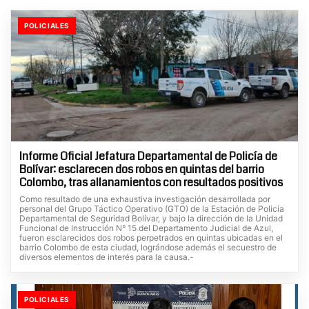
POLICIALES
Informe Oficial Jefatura Departamental de Policía de
Bolívar: esclarecen dos robos en quintas del barrio
Colombo, tras allanamientos con resultados positivos
Como resultado de una exhaustiva investigación desarrollada por
personal del Grupo Táctico Operativo (GTO) de la Estación de Policía
Departamental de Seguridad Bolívar, y bajo la dirección de la Unidad
Funcional de Instrucción N° 15 del Departamento Judicial de Azul,
fueron esclarecidos dos robos perpetrados en quintas ubicadas en el
barrio Colombo de esta ciudad, lográndose además el secuestro de
diversos elementos de interés para la causa.-
POLICIALES