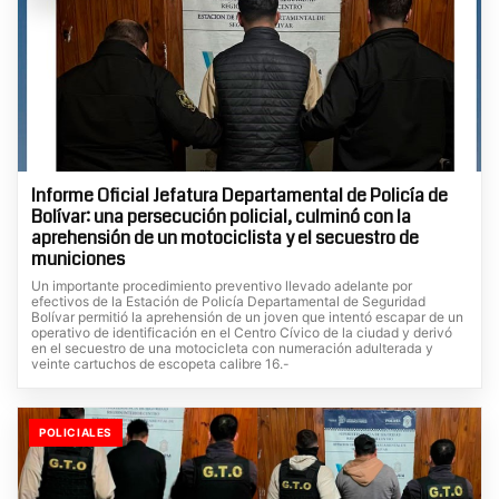
Informe Oficial Jefatura Departamental de Policía de
Bolívar: una persecución policial, culminó con la
aprehensión de un motociclista y el secuestro de
municiones
Un importante procedimiento preventivo llevado adelante por
efectivos de la Estación de Policía Departamental de Seguridad
Bolívar permitió la aprehensión de un joven que intentó escapar de un
operativo de identificación en el Centro Cívico de la ciudad y derivó
en el secuestro de una motocicleta con numeración adulterada y
veinte cartuchos de escopeta calibre 16.-
POLICIALES