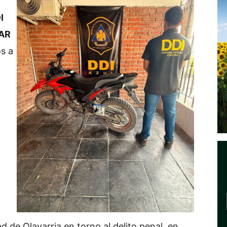
I
AR
s a
 de Olavarria en torno al delito penal, en