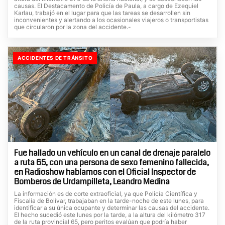
causas. El Destacamento de Policía de Paula, a cargo de Ezequiel
Karlau, trabajó en el lugar para que las tareas se desarrollen sin
inconvenientes y alertando a los ocasionales viajeros o transportistas
que circularon por la zona del accidente.-
ACCIDENTES DE TRÁNSITO
Fue hallado un vehículo en un canal de drenaje paralelo
a ruta 65, con una persona de sexo femenino fallecida,
en Radioshow hablamos con el Oficial Inspector de
Bomberos de Urdampilleta, Leandro Medina
La información es de corte extraoficial, ya que Policía Científica y
Fiscalía de Bolívar, trabajaban en la tarde-noche de este lunes, para
identificar a su única ocupante y determinar las causas del accidente.
El hecho sucedió este lunes por la tarde, a la altura del kilómetro 317
de la ruta provincial 65, pero peritos evalúan que podría haber