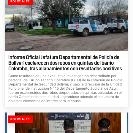
POLICIALES
Informe Oficial Jefatura Departamental de Policía de
Bolívar: esclarecen dos robos en quintas del barrio
Colombo, tras allanamientos con resultados positivos
Como resultado de una exhaustiva investigación desarrollada por
personal del Grupo Táctico Operativo (GTO) de la Estación de Policía
Departamental de Seguridad Bolívar, y bajo la dirección de la Unidad
Funcional de Instrucción N° 15 del Departamento Judicial de Azul,
fueron esclarecidos dos robos perpetrados en quintas ubicadas en el
barrio Colombo de esta ciudad, lográndose además el secuestro de
diversos elementos de interés para la causa.-
POLICIALES