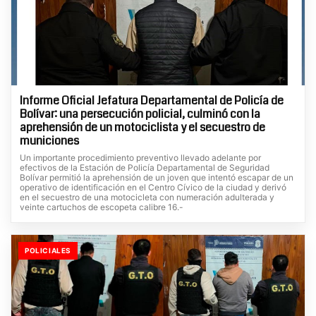
Informe Oficial Jefatura Departamental de Policía de
Bolívar: una persecución policial, culminó con la
aprehensión de un motociclista y el secuestro de
municiones
Un importante procedimiento preventivo llevado adelante por
efectivos de la Estación de Policía Departamental de Seguridad
Bolívar permitió la aprehensión de un joven que intentó escapar de un
operativo de identificación en el Centro Cívico de la ciudad y derivó
en el secuestro de una motocicleta con numeración adulterada y
veinte cartuchos de escopeta calibre 16.-
POLICIALES