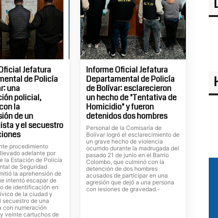
Oficial Jefatura
Informe Oficial Jefatura
ental de Policía
Departamental de Policía
r: una
de Bolívar: esclarecieron
ión policial,
un hecho de "Tentativa de
con la
Homicidio" y fueron
ión de un
detenidos dos hombres
ista y el secuestro
Personal de la Comisaría de
ciones
Bolívar logró el esclarecimiento de
un grave hecho de violencia
nte procedimiento
ocurrido durante la madrugada del
 llevado adelante por
pasado 21 de junio en el Barrio
e la Estación de Policía
Colombo, que culminó con la
tal de Seguridad
detención de dos hombres
mitió la aprehensión de
acusados de participar en una
ue intentó escapar de
agresión que dejó a una persona
o de identificación en
con lesiones de gravedad.-
ívico de la ciudad y
l secuestro de una
a con numeración
 y veinte cartuchos de