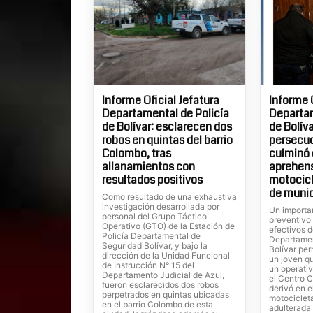
Informe Oficial Jefatura
Informe 
Departamental de Policía
Departam
de Bolívar: esclarecen dos
de Bolíva
robos en quintas del barrio
persecuc
Colombo, tras
culminó 
allanamientos con
aprehens
resultados positivos
motocicl
de muni
Como resultado de una exhaustiva
investigación desarrollada por
Un importa
personal del Grupo Táctico
preventivo
Operativo (GTO) de la Estación de
efectivos d
Policía Departamental de
Departamen
Seguridad Bolívar, y bajo la
Bolívar per
dirección de la Unidad Funcional
un joven q
de Instrucción N° 15 del
un operativ
Departamento Judicial de Azul,
el Centro C
fueron esclarecidos dos robos
derivó en e
perpetrados en quintas ubicadas
motociclet
en el barrio Colombo de esta
adulterada