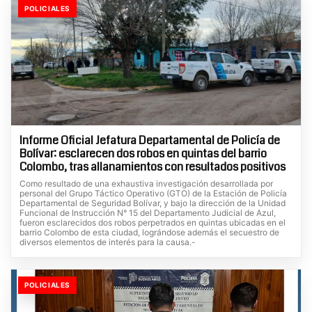
POLICIALES
Informe Oficial Jefatura Departamental de Policía de
Bolívar: esclarecen dos robos en quintas del barrio
Colombo, tras allanamientos con resultados positivos
Como resultado de una exhaustiva investigación desarrollada por
personal del Grupo Táctico Operativo (GTO) de la Estación de Policía
Departamental de Seguridad Bolívar, y bajo la dirección de la Unidad
Funcional de Instrucción N° 15 del Departamento Judicial de Azul,
fueron esclarecidos dos robos perpetrados en quintas ubicadas en el
barrio Colombo de esta ciudad, lográndose además el secuestro de
diversos elementos de interés para la causa.-
POLICIALES