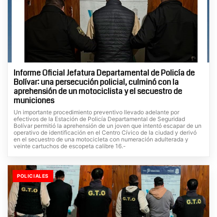
Informe Oficial Jefatura Departamental de Policía de
Bolívar: una persecución policial, culminó con la
aprehensión de un motociclista y el secuestro de
municiones
Un importante procedimiento preventivo llevado adelante por
efectivos de la Estación de Policía Departamental de Seguridad
Bolívar permitió la aprehensión de un joven que intentó escapar de un
operativo de identificación en el Centro Cívico de la ciudad y derivó
en el secuestro de una motocicleta con numeración adulterada y
veinte cartuchos de escopeta calibre 16.-
POLICIALES