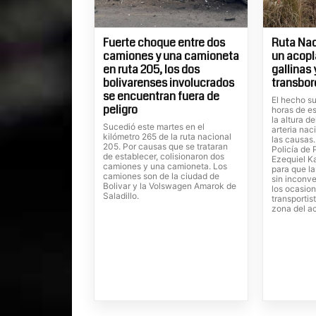
Fuerte choque entre dos
Ruta Nac
camiones y una camioneta
un acopl
en ruta 205, los dos
gallinas
bolivarenses involucrados
transbor
se encuentran fuera de
El hecho su
peligro
horas de es
la altura d
Sucedió este martes en el
arteria nac
kilómetro 265 de la ruta nacional
las causas
205. Por causas que se trataran
Policía de 
de establecer, colisionaron dos
Ezequiel Ka
camiones y una camioneta. Los
para que la
camiones son de la ciudad de
sin inconve
Bolivar y la Volswagen Amarok de
los ocasion
Saladillo.
transportis
zona del a