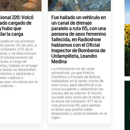
ional 226: Volcó
Fue hallado un vehículo en
ado cargado de
un canal de drenaje
 y hubo que
paralelo a ruta 65, con una
dar la carga
persona de sexo femenino
fallecida, en Radioshow
cedio en las primeras
hablamos con el Oficial
te jueves 30 de julio, a
el kilómetro 370 de la
Inspector de Bomberos de
ional, y se desconocen
Urdampilleta, Leandro
. El Destacamento de
Medina
Paula, a cargo de
rlau, trabajó en el lugar
La información es de corte
s tareas se desarrollen
extraoficial, ya que Policía
nientes y alertando a
Científica y Fiscalía de Bolívar,
ales viajeros o
trabajaban en la tarde-noche de
tas que circularon por la
este lunes, para identificar a su
ccidente.-
única ocupante y determinar las
causas del accidente. El hecho
sucedió este lunes por la tarde, a
la altura del kilómetro 317 de la
ruta provincial 65, pero peritos
evalúan que podría haber
despistado y caído el sábado en el
lugar.-