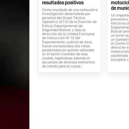
resultados positivos
motocicl
de muni
Como resultado de una exhaustiva
investigación desarrollada por
Un importa
personal del Grupo Táctico
preventivo
Operativo (GTO) de la Estación de
efectivos d
Policía Departamental de
Departamen
Seguridad Bolívar, y bajo la
Bolívar per
dirección de la Unidad Funcional
un joven q
de Instrucción N° 15 del
un operativ
Departamento Judicial de Azul,
el Centro C
fueron esclarecidos dos robos
derivó en e
perpetrados en quintas ubicadas
motociclet
en el barrio Colombo de esta
adulterada
ciudad, lográndose además el
escopeta ca
secuestro de diversos elementos
de interés para la causa.-