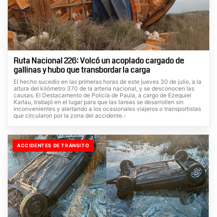
Ruta Nacional 226: Volcó un acoplado cargado de
gallinas y hubo que transbordar la carga
El hecho sucedio en las primeras horas de este jueves 30 de julio, a la
altura del kilómetro 370 de la arteria nacional, y se desconocen las
causas. El Destacamento de Policía de Paula, a cargo de Ezequiel
Karlau, trabajó en el lugar para que las tareas se desarrollen sin
inconvenientes y alertando a los ocasionales viajeros o transportistas
que circularon por la zona del accidente.-
ACCIDENTES DE TRÁNSITO