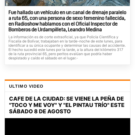
Fue hallado un vehículo en un canal de drenaje paralelo
a ruta 65, con una persona de sexo femenino fallecida,
en Radioshow hablamos con el Oficial Inspector de
Bomberos de Urdampilleta, Leandro Medina
La información es de corte extraoficial, ya que Policía Científica y
Fiscalía de Bolívar, trabajaban en la tarde-noche de este lunes, para
identificar a su única ocupante y determinar las causas del accidente.
El hecho sucedió este lunes por la tarde, a la altura del kilómetro 317
de la ruta provincial 65, pero peritos evalúan que podría haber
despistado y caído el sábado en el lugar.-
ULTIMO VIDEO