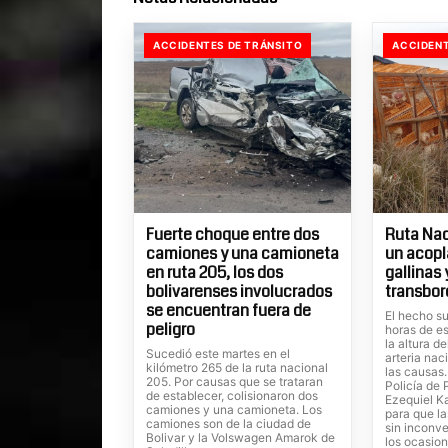
ACCIDENTES DE TRÁNSITO
ACCIDENT
Fuerte choque entre dos
Ruta Nac
camiones y una camioneta
un acopl
en ruta 205, los dos
gallinas
bolivarenses involucrados
transbor
se encuentran fuera de
El hecho su
peligro
horas de es
la altura d
Sucedió este martes en el
arteria nac
kilómetro 265 de la ruta nacional
las causas
205. Por causas que se trataran
Policía de 
de establecer, colisionaron dos
Ezequiel Ka
camiones y una camioneta. Los
para que la
camiones son de la ciudad de
sin inconve
Bolivar y la Volswagen Amarok de
los ocasion