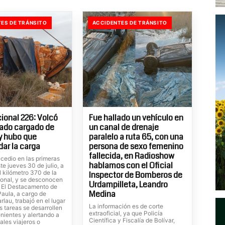
ES DE TRÁNSITO
ACCIDENTES DE TRÁNSITO
ional 226: Volcó
Fue hallado un vehículo en
ado cargado de
un canal de drenaje
 y hubo que
paralelo a ruta 65, con una
dar la carga
persona de sexo femenino
fallecida, en Radioshow
cedio en las primeras
hablamos con el Oficial
te jueves 30 de julio, a
el kilómetro 370 de la
Inspector de Bomberos de
ional, y se desconocen
Urdampilleta, Leandro
. El Destacamento de
Medina
Paula, a cargo de
rlau, trabajó en el lugar
La información es de corte
s tareas se desarrollen
extraoficial, ya que Policía
nientes y alertando a
Científica y Fiscalía de Bolívar,
ales viajeros o