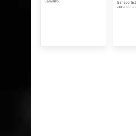
Saladillo.
transportis
zona del a