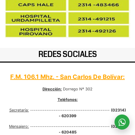
REDES SOCIALES
F.M. 106.1 Mhz. - San Carlos De Bolívar:
Dirección:
Dorrego Nº 302
Teléfonos:
Secretaría:
--------------------------------------------
(02314)
- 620399
Mensajero:
--------------------------------------------
(02314)
- 620485