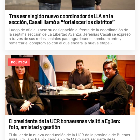
Tras ser elegido nuevo coordinador de LLA en la
sección, Casali llamó a “fortalecer los distritos”
Luego de oficializarse su designación al frente de la coordinación de
la séptima sección de La Libertad Avanza, Jeremías Casali se expresó
a través de sus redes sociales para agradecer el nombramiento y
remarcar el compromiso con el que encara la nueva etapa.-
POLITICA
El presidente de la UCR bonaerense visitó a Egüen:
foto, amistad y gestión
El titular de la nueva conducción de la UCR de la provincia de Buenos
Aires, Emiliano Balbín, llegó a 25 de Mayo para ser parte de la