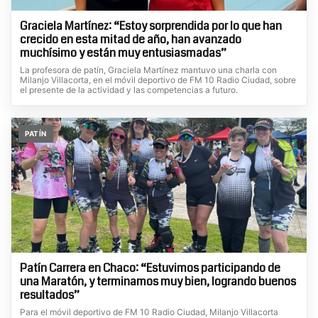
Graciela Martínez: “Estoy sorprendida por lo que han
crecido en esta mitad de año, han avanzado
muchísimo y están muy entusiasmadas”
La profesora de patín, Graciela Martínez mantuvo una charla con
Milanjo Villacorta, en el móvil deportivo de FM 10 Radio Ciudad, sobre
el presente de la actividad y las competencias a futuro.
PATÍN
Patín Carrera en Chaco: “Estuvimos participando de
una Maratón, y terminamos muy bien, logrando buenos
resultados”
Para el móvil deportivo de FM 10 Radio Ciudad, Milanjo Villacorta