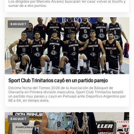
Los dirigidos por Marcelo Álvarez buscarán ‘en casa’ volver al triunfo y
sumar de a dos puntos.
BASQUET
Sport Club Trinitarios cayó en un partido parejo
Décima fecha del Torneo 2026 de la Asociación de Básquet de
Olavarría en Primera división masculina. Sport Club Trinitarios batalló
un partido muy parejo y cayó en Pehuajó ante Deportivo Argentino por
68 a 64, en tiempo extra.
BASQUET