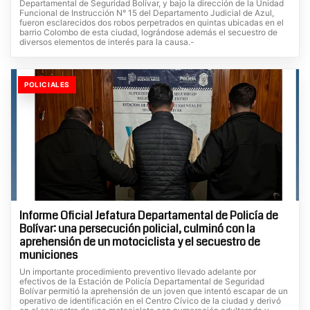
Departamental de Seguridad Bolívar, y bajo la dirección de la Unidad
Funcional de Instrucción N° 15 del Departamento Judicial de Azul,
fueron esclarecidos dos robos perpetrados en quintas ubicadas en el
barrio Colombo de esta ciudad, lográndose además el secuestro de
diversos elementos de interés para la causa.-
POLICIALES
Informe Oficial Jefatura Departamental de Policía de
Bolívar: una persecución policial, culminó con la
aprehensión de un motociclista y el secuestro de
municiones
Un importante procedimiento preventivo llevado adelante por
efectivos de la Estación de Policía Departamental de Seguridad
Bolívar permitió la aprehensión de un joven que intentó escapar de un
operativo de identificación en el Centro Cívico de la ciudad y derivó