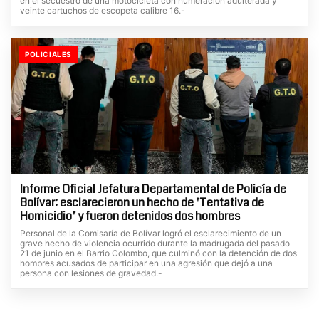
en el secuestro de una motocicleta con numeración adulterada y
veinte cartuchos de escopeta calibre 16.-
POLICIALES
Informe Oficial Jefatura Departamental de Policía de
Bolívar: esclarecieron un hecho de "Tentativa de
Homicidio" y fueron detenidos dos hombres
Personal de la Comisaría de Bolívar logró el esclarecimiento de un
grave hecho de violencia ocurrido durante la madrugada del pasado
21 de junio en el Barrio Colombo, que culminó con la detención de dos
hombres acusados de participar en una agresión que dejó a una
persona con lesiones de gravedad.-