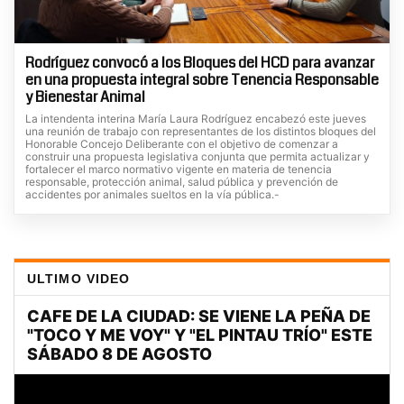
Rodríguez convocó a los Bloques del HCD para avanzar
en una propuesta integral sobre Tenencia Responsable
y Bienestar Animal
La intendenta interina María Laura Rodríguez encabezó este jueves
una reunión de trabajo con representantes de los distintos bloques del
Honorable Concejo Deliberante con el objetivo de comenzar a
construir una propuesta legislativa conjunta que permita actualizar y
fortalecer el marco normativo vigente en materia de tenencia
responsable, protección animal, salud pública y prevención de
accidentes por animales sueltos en la vía pública.-
ULTIMO VIDEO