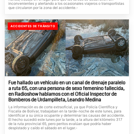
inconvenientes y alertando a los ocasionales viajeros o transportistas
que circularon por la zona del accidente.-
ACCIDENTES DE TRÁNSITO
Fue hallado un vehículo en un canal de drenaje paralelo
a ruta 65, con una persona de sexo femenino fallecida,
en Radioshow hablamos con el Oficial Inspector de
Bomberos de Urdampilleta, Leandro Medina
La información es de corte extraoficial, ya que Policía Científica y
Fiscalía de Bolívar, trabajaban en la tarde-noche de este lunes, para
identificar a su única ocupante y determinar las causas del accidente.
El hecho sucedió este lunes por la tarde, a la altura del kilómetro 317
de la ruta provincial 65, pero peritos evalúan que podría haber
despistado y caído el sábado en el lugar.-