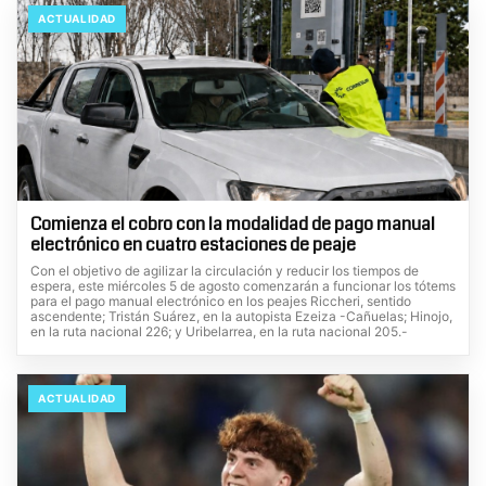
ACTUALIDAD
Comienza el cobro con la modalidad de pago manual
electrónico en cuatro estaciones de peaje
Con el objetivo de agilizar la circulación y reducir los tiempos de
espera, este miércoles 5 de agosto comenzarán a funcionar los tótems
para el pago manual electrónico en los peajes Riccheri, sentido
ascendente; Tristán Suárez, en la autopista Ezeiza -Cañuelas; Hinojo,
en la ruta nacional 226; y Uribelarrea, en la ruta nacional 205.-
ACTUALIDAD