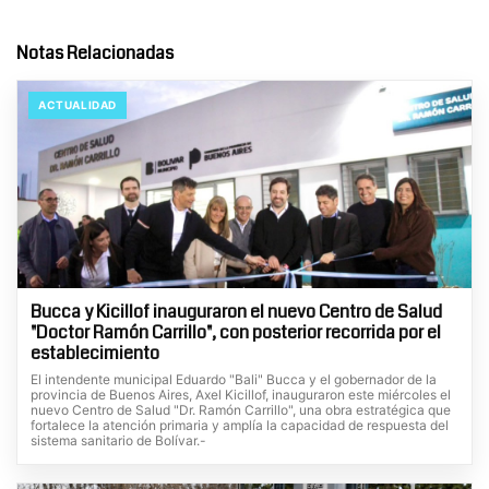
Notas Relacionadas
ACTUALIDAD
Bucca y Kicillof inauguraron el nuevo Centro de Salud
"Doctor Ramón Carrillo", con posterior recorrida por el
establecimiento
El intendente municipal Eduardo "Bali" Bucca y el gobernador de la
provincia de Buenos Aires, Axel Kicillof, inauguraron este miércoles el
nuevo Centro de Salud "Dr. Ramón Carrillo", una obra estratégica que
fortalece la atención primaria y amplía la capacidad de respuesta del
sistema sanitario de Bolívar.-