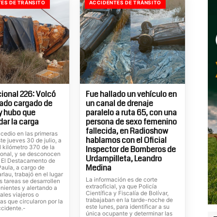
ES DE TRÁNSITO
ACCIDENTES DE TRÁNSITO
ional 226: Volcó
Fue hallado un vehículo en
ado cargado de
un canal de drenaje
 y hubo que
paralelo a ruta 65, con una
dar la carga
persona de sexo femenino
fallecida, en Radioshow
cedio en las primeras
hablamos con el Oficial
te jueves 30 de julio, a
el kilómetro 370 de la
Inspector de Bomberos de
ional, y se desconocen
Urdampilleta, Leandro
. El Destacamento de
Medina
Paula, a cargo de
rlau, trabajó en el lugar
La información es de corte
s tareas se desarrollen
extraoficial, ya que Policía
nientes y alertando a
Científica y Fiscalía de Bolívar,
ales viajeros o
trabajaban en la tarde-noche de
tas que circularon por la
este lunes, para identificar a su
ccidente.-
única ocupante y determinar las