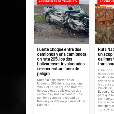
ACCIDENTES DE TRÁNSITO
ACCIDENT
Fuerte choque entre dos
Ruta Nac
camiones y una camioneta
un acopl
en ruta 205, los dos
gallinas
bolivarenses involucrados
transbor
se encuentran fuera de
El hecho su
peligro
horas de es
la altura d
Sucedió este martes en el
arteria nac
kilómetro 265 de la ruta nacional
las causas
205. Por causas que se trataran
Policía de 
de establecer, colisionaron dos
Ezequiel Ka
camiones y una camioneta. Los
para que la
camiones son de la ciudad de
sin inconve
Bolivar y la Volswagen Amarok de
los ocasion
Saladillo.
transportis
zona del a