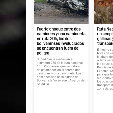
Fuerte choque entre dos
Ruta Nac
camiones y una camioneta
un acopl
en ruta 205, los dos
gallinas
bolivarenses involucrados
transbor
se encuentran fuera de
El hecho su
peligro
horas de es
la altura d
Sucedió este martes en el
arteria nac
kilómetro 265 de la ruta nacional
las causas
205. Por causas que se trataran
Policía de 
de establecer, colisionaron dos
Ezequiel Ka
camiones y una camioneta. Los
para que la
camiones son de la ciudad de
sin inconve
Bolivar y la Volswagen Amarok de
los ocasion
Saladillo.
transportis
zona del a