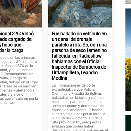
ional 226: Volcó
Fue hallado un vehículo en
ado cargado de
un canal de drenaje
 y hubo que
paralelo a ruta 65, con una
dar la carga
persona de sexo femenino
fallecida, en Radioshow
cedio en las primeras
hablamos con el Oficial
te jueves 30 de julio, a
el kilómetro 370 de la
Inspector de Bomberos de
ional, y se desconocen
Urdampilleta, Leandro
. El Destacamento de
Medina
Paula, a cargo de
rlau, trabajó en el lugar
La información es de corte
s tareas se desarrollen
extraoficial, ya que Policía
nientes y alertando a
Científica y Fiscalía de Bolívar,
ales viajeros o
trabajaban en la tarde-noche de
tas que circularon por la
este lunes, para identificar a su
ccidente.-
única ocupante y determinar las
causas del accidente. El hecho
sucedió este lunes por la tarde, a
la altura del kilómetro 317 de la
ruta provincial 65, pero peritos
evalúan que podría haber
despistado y caído el sábado en el