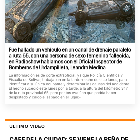
Fue hallado un vehículo en un canal de drenaje paralelo
a ruta 65, con una persona de sexo femenino fallecida,
en Radioshow hablamos con el Oficial Inspector de
Bomberos de Urdampilleta, Leandro Medina
La información es de corte extraoficial, ya que Policía Científica y
Fiscalía de Bolívar, trabajaban en la tarde-noche de este lunes, para
identificar a su única ocupante y determinar las causas del accidente.
El hecho sucedió este lunes por la tarde, a la altura del kilómetro 317
de la ruta provincial 65, pero peritos evalúan que podría haber
despistado y caído el sábado en el lugar.-
ULTIMO VIDEO