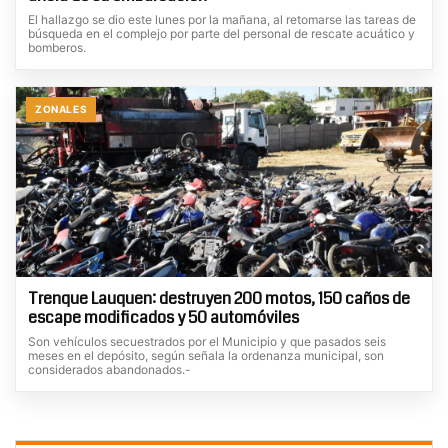
El hallazgo se dio este lunes por la mañana, al retomarse las tareas de
búsqueda en el complejo por parte del personal de rescate acuático y
bomberos.
ZONALES
Trenque Lauquen: destruyen 200 motos, 150 caños de
escape modificados y 50 automóviles
Son vehículos secuestrados por el Municipio y que pasados seis
meses en el depósito, según señala la ordenanza municipal, son
considerados abandonados.-