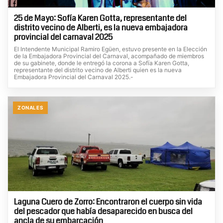
25 de Mayo: Sofía Karen Gotta, representante del
distrito vecino de Alberti, es la nueva embajadora
provincial del carnaval 2025
El Intendente Municipal Ramiro Egüen, estuvo presente en la Elección
de la Embajadora Provincial del Carnaval, acompañado de miembros
de su gabinete, donde le entregó la corona a Sofía Karen Gotta,
representante del distrito vecino de Alberti quien es la nueva
Embajadora Provincial del Carnaval 2025.-
ZONALES
Laguna Cuero de Zorro: Encontraron el cuerpo sin vida
del pescador que había desaparecido en busca del
ancla de su embarcación