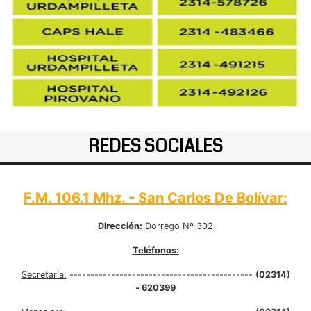
REDES SOCIALES
F.M. 106.1 Mhz. - San Carlos De Bolívar:
Dirección:
Dorrego Nº 302
Teléfonos:
Secretaría:
--------------------------------------------
(02314)
- 620399