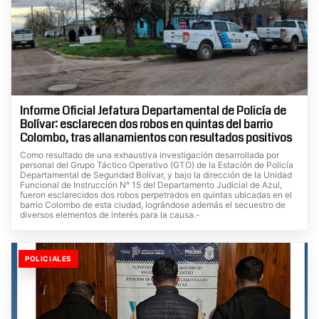
Informe Oficial Jefatura Departamental de Policía de
Bolívar: esclarecen dos robos en quintas del barrio
Colombo, tras allanamientos con resultados positivos
Como resultado de una exhaustiva investigación desarrollada por
personal del Grupo Táctico Operativo (GTO) de la Estación de Policía
Departamental de Seguridad Bolívar, y bajo la dirección de la Unidad
Funcional de Instrucción N° 15 del Departamento Judicial de Azul,
fueron esclarecidos dos robos perpetrados en quintas ubicadas en el
barrio Colombo de esta ciudad, lográndose además el secuestro de
diversos elementos de interés para la causa.-
POLICIALES