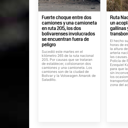
Fuerte choque entre dos
Ruta Nac
camiones y una camioneta
un acopl
en ruta 205, los dos
gallinas
bolivarenses involucrados
transbor
se encuentran fuera de
El hecho su
peligro
horas de es
la altura d
Sucedió este martes en el
arteria nac
kilómetro 265 de la ruta nacional
las causas
205. Por causas que se trataran
Policía de 
de establecer, colisionaron dos
Ezequiel Ka
camiones y una camioneta. Los
para que la
camiones son de la ciudad de
sin inconve
Bolivar y la Volswagen Amarok de
los ocasion
Saladillo.
transportis
zona del a