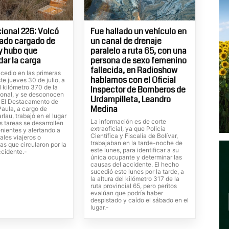
ional 226: Volcó
Fue hallado un vehículo en
ado cargado de
un canal de drenaje
 y hubo que
paralelo a ruta 65, con una
dar la carga
persona de sexo femenino
fallecida, en Radioshow
cedio en las primeras
hablamos con el Oficial
te jueves 30 de julio, a
el kilómetro 370 de la
Inspector de Bomberos de
ional, y se desconocen
Urdampilleta, Leandro
. El Destacamento de
Medina
Paula, a cargo de
rlau, trabajó en el lugar
La información es de corte
s tareas se desarrollen
extraoficial, ya que Policía
nientes y alertando a
Científica y Fiscalía de Bolívar,
ales viajeros o
trabajaban en la tarde-noche de
tas que circularon por la
este lunes, para identificar a su
ccidente.-
única ocupante y determinar las
causas del accidente. El hecho
sucedió este lunes por la tarde, a
la altura del kilómetro 317 de la
ruta provincial 65, pero peritos
evalúan que podría haber
despistado y caído el sábado en el
lugar.-