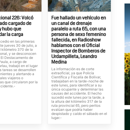
ional 226: Volcó
Fue hallado un vehículo en
ado cargado de
un canal de drenaje
 y hubo que
paralelo a ruta 65, con una
dar la carga
persona de sexo femenino
fallecida, en Radioshow
cedio en las primeras
hablamos con el Oficial
te jueves 30 de julio, a
el kilómetro 370 de la
Inspector de Bomberos de
ional, y se desconocen
Urdampilleta, Leandro
. El Destacamento de
Medina
Paula, a cargo de
rlau, trabajó en el lugar
La información es de corte
s tareas se desarrollen
extraoficial, ya que Policía
nientes y alertando a
Científica y Fiscalía de Bolívar,
ales viajeros o
trabajaban en la tarde-noche de
tas que circularon por la
este lunes, para identificar a su
ccidente.-
única ocupante y determinar las
causas del accidente. El hecho
sucedió este lunes por la tarde, a
la altura del kilómetro 317 de la
ruta provincial 65, pero peritos
evalúan que podría haber
despistado y caído el sábado en el
lugar.-