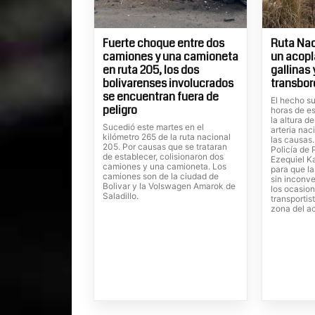
Fuerte choque entre dos
Ruta Nac
camiones y una camioneta
un acopl
en ruta 205, los dos
gallinas
bolivarenses involucrados
transbor
se encuentran fuera de
El hecho su
peligro
horas de es
la altura d
Sucedió este martes en el
arteria nac
kilómetro 265 de la ruta nacional
las causas
205. Por causas que se trataran
Policía de 
de establecer, colisionaron dos
Ezequiel Ka
camiones y una camioneta. Los
para que la
camiones son de la ciudad de
sin inconve
Bolivar y la Volswagen Amarok de
los ocasion
Saladillo.
transportis
zona del a