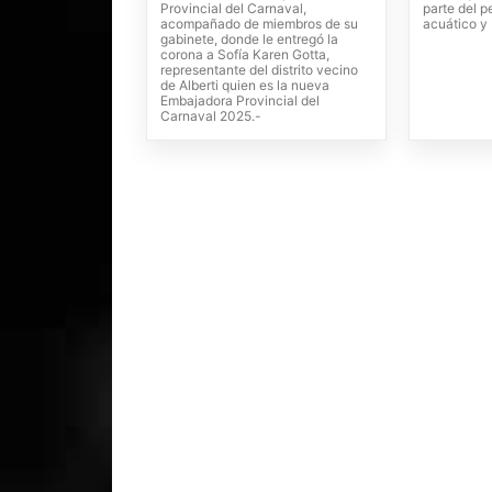
Provincial del Carnaval,
parte del p
acompañado de miembros de su
acuático y
gabinete, donde le entregó la
corona a Sofía Karen Gotta,
representante del distrito vecino
de Alberti quien es la nueva
Embajadora Provincial del
Carnaval 2025.-