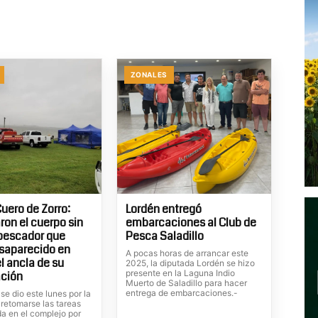
ZONALES
uero de Zorro:
Lordén entregó
ron el cuerpo sin
embarcaciones al Club de
 pescador que
Pesca Saladillo
saparecido en
A pocas horas de arrancar este
l ancla de su
2025, la diputada Lordén se hizo
presente en la Laguna Indio
ción
Muerto de Saladillo para hacer
entrega de embarcaciones.-
 se dio este lunes por la
 retomarse las tareas
a en el complejo por