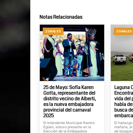
Notas Relacionadas
ZONALES
ZONALES
25 de Mayo: Sofía Karen
Laguna C
Gotta, representante del
Encontra
distrito vecino de Alberti,
vida del
es la nueva embajadora
había de
provincial del carnaval
busca de
2025
embarca
El Intendente Municipal Ramiro
El hallazgo
Egüen, estuvo presente en la
mañana, al
Elección de la Embajadora
de búsqued