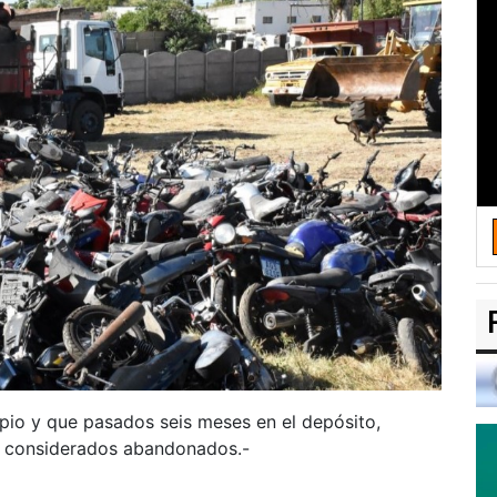
pio y que pasados seis meses en el depósito,
n considerados abandonados.-