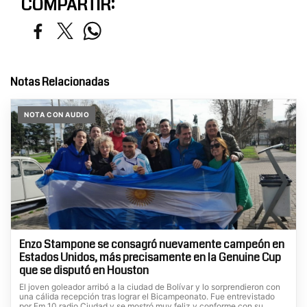
COMPARTIR:
Notas Relacionadas
NOTA CON AUDIO
Enzo Stampone se consagró nuevamente campeón en
Estados Unidos, más precisamente en la Genuine Cup
que se disputó en Houston
El joven goleador arribó a la ciudad de Bolívar y lo sorprendieron con
una cálida recepción tras lograr el Bicampeonato. Fue entrevistado
por Fm 10 radio Ciudad y se mostró muy feliz y conforme con su