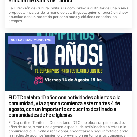
el marco de Patios de Cultura
La Dirección de Cultura invita a la comunidad a disfrutar de una nueva
propuesta musical de la mano de Jaz Bríguez, quien ofrecerá un show
acústico con un recorrido por canciones y clásicos de todos los
tiempos.-
ACTUALIDAD MUNICIPAL
El DTC celebra 10 años con actividades abiertas a la
comunidad, y la agenda comienza este martes 4 de
agosto, con un importante encuentro destinado a
comunidades de Fe e Iglesias
El Dispositivo Territorial Comunitario (DTC) celebra sus primeros diez
años de trabajo con una agenda especial de actividades abiertas a la
comunidad, que invita a reflexionar, encontrarse y seguir fortaleciendo
las redes de acompañamiento y prevención en torno a los consumos