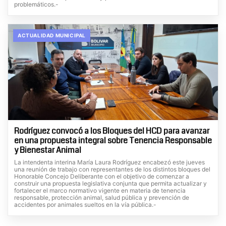
problemáticos.-
ACTUALIDAD MUNICIPAL
Rodríguez convocó a los Bloques del HCD para avanzar
en una propuesta integral sobre Tenencia Responsable
y Bienestar Animal
La intendenta interina María Laura Rodríguez encabezó este jueves
una reunión de trabajo con representantes de los distintos bloques del
Honorable Concejo Deliberante con el objetivo de comenzar a
construir una propuesta legislativa conjunta que permita actualizar y
fortalecer el marco normativo vigente en materia de tenencia
responsable, protección animal, salud pública y prevención de
accidentes por animales sueltos en la vía pública.-