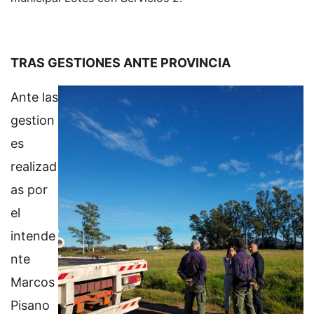
TRAS GESTIONES ANTE PROVINCIA
Ante las
gestion
es
realizad
as por
el
intende
nte
Marcos
Pisano