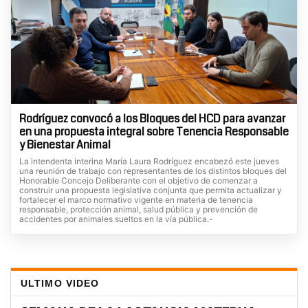
Rodríguez convocó a los Bloques del HCD para avanzar
en una propuesta integral sobre Tenencia Responsable
y Bienestar Animal
La intendenta interina María Laura Rodríguez encabezó este jueves
una reunión de trabajo con representantes de los distintos bloques del
Honorable Concejo Deliberante con el objetivo de comenzar a
construir una propuesta legislativa conjunta que permita actualizar y
fortalecer el marco normativo vigente en materia de tenencia
responsable, protección animal, salud pública y prevención de
accidentes por animales sueltos en la vía pública.-
ULTIMO VIDEO