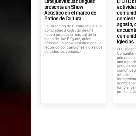
Este jueves: Jaz Bríguez
El DTC c
presenta un Show
actividad
Acústico en el marco de
comunida
Patios de Cultura
comienza
agosto, 
La Dirección de Cultura invita a la
encuentr
comunidad a disfrutar de una
nueva propuesta musical de la
comunid
mano de Jaz Bríguez, quien
Iglesias
ofrecerá un show acústico con un
recorrido por canciones y clásicos
El Dispositi
de todos los tiempos.-
Comunitari
primeros di
una agenda
actividades
comunidad,
reflexionar
fortalecien
acompañam
torno a lo
problemáti