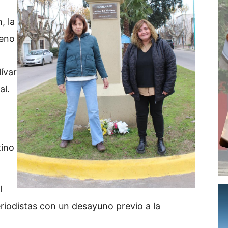
, la
reno
a
ívar
al.
,
tino
l
riodistas con un desayuno previo a la