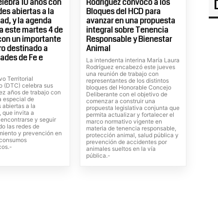
elebra 10 años con
Rodríguez convocó a los
es abiertas a la
Bloques del HCD para
d, y la agenda
avanzar en una propuesta
 este martes 4 de
integral sobre Tenencia
con un importante
Responsable y Bienestar
o destinado a
Animal
ades de Fe e
La intendenta interina María Laura
Rodríguez encabezó este jueves
una reunión de trabajo con
vo Territorial
representantes de los distintos
o (DTC) celebra sus
bloques del Honorable Concejo
ez años de trabajo con
Deliberante con el objetivo de
 especial de
comenzar a construir una
 abiertas a la
propuesta legislativa conjunta que
 que invita a
permita actualizar y fortalecer el
, encontrarse y seguir
marco normativo vigente en
do las redes de
materia de tenencia responsable,
iento y prevención en
protección animal, salud pública y
s consumos
prevención de accidentes por
cos.-
animales sueltos en la vía
pública.-