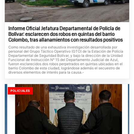
Informe Oficial Jefatura Departamental de Policía de
Bolívar: esclarecen dos robos en quintas del barrio
Colombo, tras allanamientos con resultados positivos
Como resultado de una exhaustiva investigación desarrollada por
personal del Grupo Táctico Operativo (GTO) de la Estación de Policía
Departamental de Seguridad Bolívar, y bajo la dirección de la Unidad
Funcional de Instrucción N° 15 del Departamento Judicial de Azul,
fueron esclarecidos dos robos perpetrados en quintas ubicadas en el
barrio Colombo de esta ciudad, lográndose además el secuestro de
diversos elementos de interés para la causa.-
POLICIALES