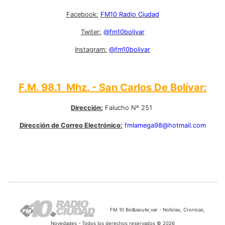
Facebook:
FM10 Radio Ciudad
Twiter:
@fm10bolivar
Instagram:
@fm10bolivar
F.M. 98.1 Mhz. - San Carlos De Bolívar:
Dirección:
Falucho Nº 251
Dirección de Correo Electrónico:
fmlamega98@hotmail.com
FM 10 Bol&iacute;var - Noticias, Cronicas,
Novedades - Todos los derechos reservados © 2026