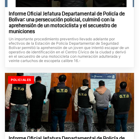
Informe Oficial Jefatura Departamental de Policía de
Bolívar: una persecución policial, culminó con la
aprehensión de un motociclista y el secuestro de
municiones
Un importante procedimiento preventivo llevado adelante por
efectivos de la Estación de Policía Departamental de Seguridad
Bolívar permitió la aprehensión de un joven que intentó escapar de un
operativo de identificación en el Centro Cívico de la ciudad y derivó
en el secuestro de una motocicleta con numeración adulterada y
veinte cartuchos de escopeta calibre 16.-
POLICIALES
Informe Oficial Jefatura Departamental de Policía de