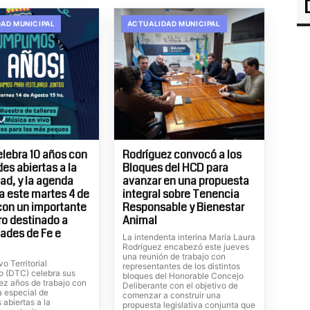
AD MUNICIPAL
ACTUALIDAD MUNICIPAL
elebra 10 años con
Rodríguez convocó a los
es abiertas a la
Bloques del HCD para
d, y la agenda
avanzar en una propuesta
 este martes 4 de
integral sobre Tenencia
con un importante
Responsable y Bienestar
o destinado a
Animal
ades de Fe e
La intendenta interina María Laura
Rodríguez encabezó este jueves
una reunión de trabajo con
vo Territorial
representantes de los distintos
o (DTC) celebra sus
bloques del Honorable Concejo
ez años de trabajo con
Deliberante con el objetivo de
 especial de
comenzar a construir una
 abiertas a la
propuesta legislativa conjunta que