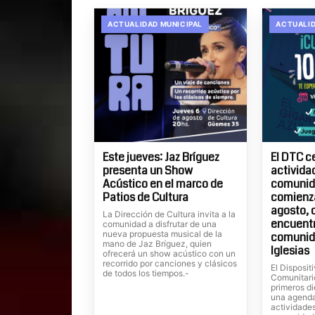
ACTUALIDAD MUNICIPAL
ACTUALID
Este jueves: Jaz Bríguez
El DTC c
presenta un Show
actividad
Acústico en el marco de
comunida
Patios de Cultura
comienza
agosto, 
La Dirección de Cultura invita a la
encuentr
comunidad a disfrutar de una
nueva propuesta musical de la
comunid
mano de Jaz Bríguez, quien
Iglesias
ofrecerá un show acústico con un
recorrido por canciones y clásicos
El Dispositi
de todos los tiempos.-
Comunitari
primeros di
una agenda
actividades