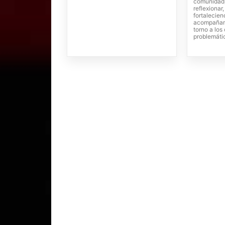
comunidad,
reflexionar
fortalecien
acompañam
torno a lo
problemáti