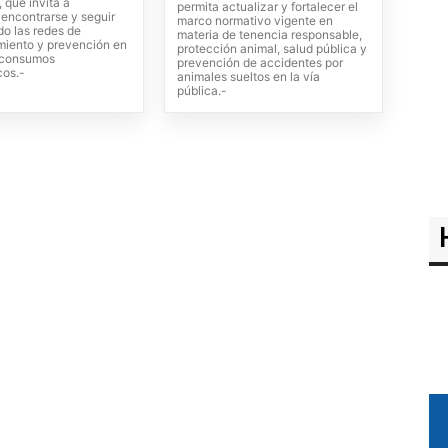
 que invita a
permita actualizar y fortalecer el
, encontrarse y seguir
marco normativo vigente en
do las redes de
materia de tenencia responsable,
iento y prevención en
protección animal, salud pública y
s consumos
prevención de accidentes por
cos.-
animales sueltos en la vía
pública.-