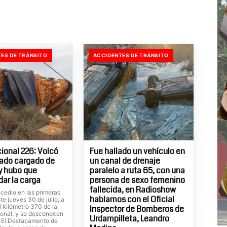
ES DE TRÁNSITO
ACCIDENTES DE TRÁNSITO
ional 226: Volcó
Fue hallado un vehículo en
ado cargado de
un canal de drenaje
 y hubo que
paralelo a ruta 65, con una
dar la carga
persona de sexo femenino
fallecida, en Radioshow
cedio en las primeras
hablamos con el Oficial
te jueves 30 de julio, a
el kilómetro 370 de la
Inspector de Bomberos de
ional, y se desconocen
Urdampilleta, Leandro
. El Destacamento de