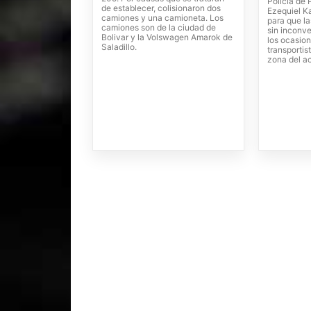
Policía de 
de establecer, colisionaron dos
Ezequiel Ka
camiones y una camioneta. Los
para que la
camiones son de la ciudad de
sin inconve
Bolivar y la Volswagen Amarok de
los ocasion
Saladillo.
transportis
zona del a