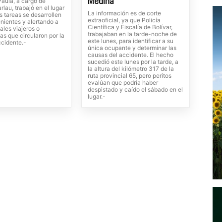
Medina
Paula, a cargo de
rlau, trabajó en el lugar
La información es de corte
s tareas se desarrollen
extraoficial, ya que Policía
nientes y alertando a
Científica y Fiscalía de Bolívar,
ales viajeros o
trabajaban en la tarde-noche de
tas que circularon por la
este lunes, para identificar a su
ccidente.-
única ocupante y determinar las
causas del accidente. El hecho
sucedió este lunes por la tarde, a
la altura del kilómetro 317 de la
ruta provincial 65, pero peritos
evalúan que podría haber
despistado y caído el sábado en el
lugar.-