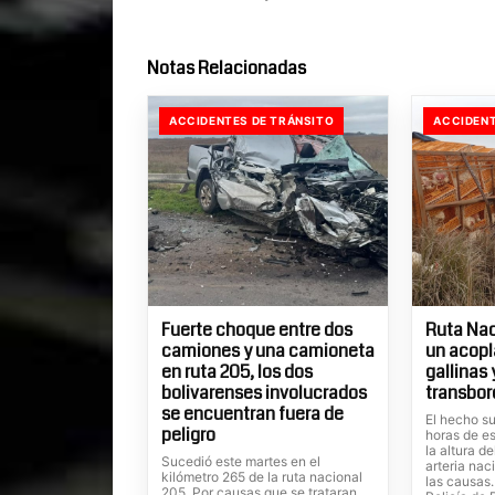
Notas Relacionadas
ACCIDENTES DE TRÁNSITO
ACCIDENT
Fuerte choque entre dos
Ruta Nac
camiones y una camioneta
un acopl
en ruta 205, los dos
gallinas
bolivarenses involucrados
transbor
se encuentran fuera de
El hecho su
peligro
horas de es
la altura d
Sucedió este martes en el
arteria nac
kilómetro 265 de la ruta nacional
las causas
205. Por causas que se trataran