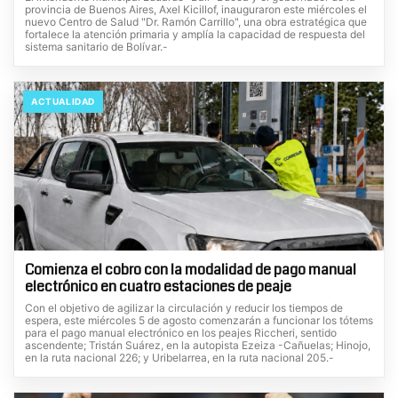
provincia de Buenos Aires, Axel Kicillof, inauguraron este miércoles el
nuevo Centro de Salud "Dr. Ramón Carrillo", una obra estratégica que
fortalece la atención primaria y amplía la capacidad de respuesta del
sistema sanitario de Bolívar.-
ACTUALIDAD
Comienza el cobro con la modalidad de pago manual
electrónico en cuatro estaciones de peaje
Con el objetivo de agilizar la circulación y reducir los tiempos de
espera, este miércoles 5 de agosto comenzarán a funcionar los tótems
para el pago manual electrónico en los peajes Riccheri, sentido
ascendente; Tristán Suárez, en la autopista Ezeiza -Cañuelas; Hinojo,
en la ruta nacional 226; y Uribelarrea, en la ruta nacional 205.-