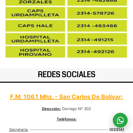
REDES SOCIALES
F.M. 106.1 Mhz. - San Carlos De Bolívar:
Dirección:
Dorrego Nº 302
Teléfonos:
Secretaría:
--------------------------------------------
(02314)